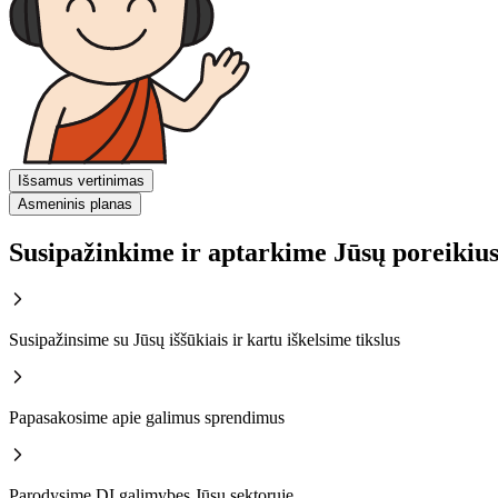
Išsamus vertinimas
Asmeninis planas
Susipažinkime ir aptarkime Jūsų poreikius
Susipažinsime su Jūsų iššūkiais ir kartu iškelsime tikslus
Papasakosime apie galimus sprendimus
Parodysime DI galimybes Jūsų sektoruje