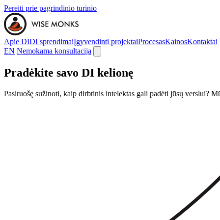
Pereiti prie pagrindinio turinio
Apie DI
DI sprendimai
Įgyvendinti projektai
Procesas
Kainos
Kontaktai
EN
Nemokama konsultacija
Pradėkite savo
DI kelionę
Pasiruošę sužinoti, kaip dirbtinis intelektas gali padėti jūsų verslui? 