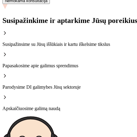
Nemokama konsultacija
Susipažinkime ir aptarkime Jūsų poreikius
Susipažinsime su Jūsų iššūkiais ir kartu iškelsime tikslus
Papasakosime apie galimus sprendimus
Parodysime DI galimybes Jūsų sektoruje
Apskaičiuosime galimą naudą