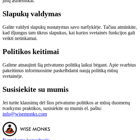
jūsų asmeniškai.
Slapukų valdymas
Galite valdyti slapukų nustatymus savo naršyklėje. Tačiau atminkite,
kad išjungus tam tikrus slapukus, kai kurios svetainės funkcijos gali
veikti netinkamai.
Politikos keitimai
Galime atnaujinti šią privatumo politiką laikui bėgant. Apie svarbius
pakeitimus informuosime paskelbdami naują politiką mūsų
svetainėje.
Susisiekite su mumis
Jei turite klausimų dėl šios privatumo politikos ar mūsų duomenų
tvarkymo praktikos, susisiekite su mumis el. paštu:
info@wisemonks.com