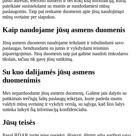
pašto adresas, telefono numeris ir bet kokį kitą informaciją, kurią
pateikiate susisiekdami su mumis ar naudodamiesi mūsų
paslaugomis. Taip pat renkame duomenis apie jūsų naudojimąsi
mūsų svetaine per slapukus.
Kaip naudojame jūsų asmens duomenis
Jūsų asmens duomenis naudojame teikdami ir tobulindami savo
paslaugas, bendraudami su jumis ir vykdydami teisinius
įsipareigojimus. Jūsų duomenis taip pat galime naudoti rinkodaros
tikslais, tačiau tik gavę jūsų sutikimą.
Su kuo dalijamės jūsų asmens
duomenimis
Mes neparduodame jūsų asmens duomenų. Galime jais dalytis su
patikimais trečiųjų šalių paslaugų teikėjais, kurie padeda mums
valdyti mūsų svetainę ir vykdyti verslą, su sąlyga, kad šios šalys
sutinka laikyti šią informaciją konfidencialia.
Jūsų teisės
Pagal BDAR turite teisę pasiekti, ištaisyti, ištrinti arba apriboti savo