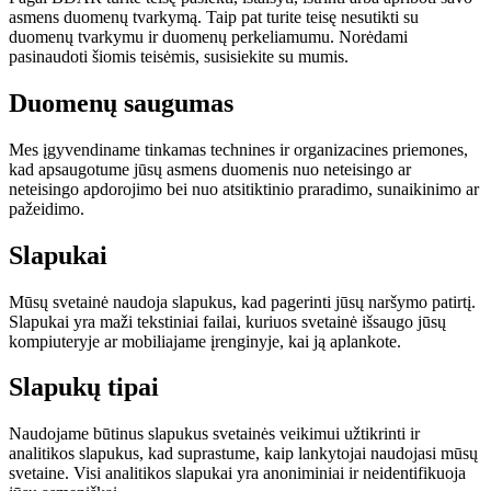
asmens duomenų tvarkymą. Taip pat turite teisę nesutikti su
duomenų tvarkymu ir duomenų perkeliamumu. Norėdami
pasinaudoti šiomis teisėmis, susisiekite su mumis.
Duomenų saugumas
Mes įgyvendiname tinkamas technines ir organizacines priemones,
kad apsaugotume jūsų asmens duomenis nuo neteisingo ar
neteisingo apdorojimo bei nuo atsitiktinio praradimo, sunaikinimo ar
pažeidimo.
Slapukai
Mūsų svetainė naudoja slapukus, kad pagerinti jūsų naršymo patirtį.
Slapukai yra maži tekstiniai failai, kuriuos svetainė išsaugo jūsų
kompiuteryje ar mobiliajame įrenginyje, kai ją aplankote.
Slapukų tipai
Naudojame būtinus slapukus svetainės veikimui užtikrinti ir
analitikos slapukus, kad suprastume, kaip lankytojai naudojasi mūsų
svetaine. Visi analitikos slapukai yra anoniminiai ir neidentifikuoja