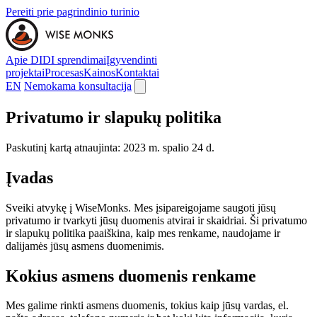
Pereiti prie pagrindinio turinio
Apie DI
DI sprendimai
Įgyvendinti
projektai
Procesas
Kainos
Kontaktai
EN
Nemokama konsultacija
Privatumo ir slapukų politika
Paskutinį kartą atnaujinta: 2023 m. spalio 24 d.
Įvadas
Sveiki atvykę į WiseMonks. Mes įsipareigojame saugoti jūsų
privatumo ir tvarkyti jūsų duomenis atvirai ir skaidriai. Ši privatumo
ir slapukų politika paaiškina, kaip mes renkame, naudojame ir
dalijamės jūsų asmens duomenimis.
Kokius asmens duomenis renkame
Mes galime rinkti asmens duomenis, tokius kaip jūsų vardas, el.