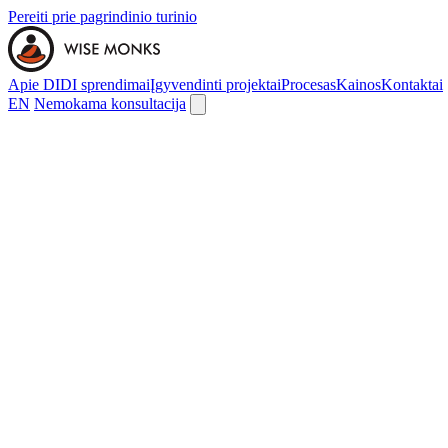
Pereiti prie pagrindinio turinio
Apie DI
DI sprendimai
Įgyvendinti projektai
Procesas
Kainos
Kontaktai
EN
Nemokama konsultacija