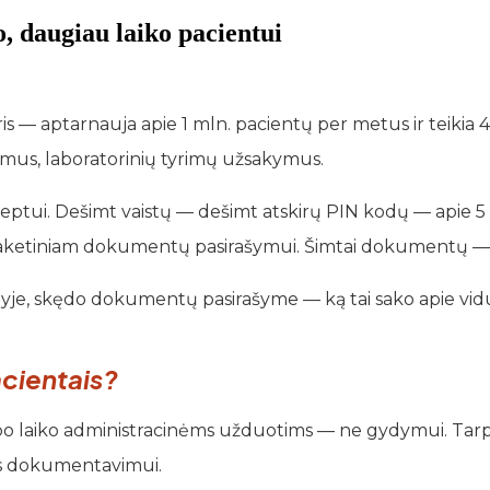
, daugiau laiko pacientui
eris — aptarnauja apie 1 mln. pacientų per metus ir teikia
imus, laboratorinių tyrimų užsakymus.
ptui. Dešimt vaistų — dešimt atskirų PIN kodų — apie 5 m
dą paketiniam dokumentų pasirašymui. Šimtai dokumentų —
lyje, skędo dokumentų pasirašyme — ką tai sako apie vidu
acientais?
rbo laiko administracinėms užduotims — ne gydymui. Tarpta
os dokumentavimui.