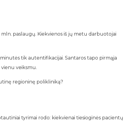
 4 mln. paslaugų. Kiekvienos iš jų metu darbuotojai
inutės tik autentifikacijai. Santaros tapo pirmąja
 vienu veiksmu.
tinę regioninę polikliniką?
utiniai tyrimai rodo: kiekvienai tiesioginės pacientų