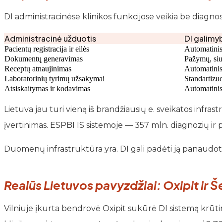
DI administracinėse klinikos funkcijose veikia be diagno
Administracinė užduotis
DI galimy
Pacientų registracija ir eilės
Automatinis
Dokumentų generavimas
Pažymų, siu
Receptų atnaujinimas
Automatinis
Laboratorinių tyrimų užsakymai
Standartizu
Atsiskaitymas ir kodavimas
Automatinis
Lietuva jau turi vieną iš brandžiausių e. sveikatos infr
įvertinimas. ESPBI IS sistemoje — 357 mln. diagnozių ir 
Duomenų infrastruktūra yra. DI gali padėti ją panaudoti
Realūs Lietuvos pavyzdžiai: Oxipit ir Š
Vilniuje įkurta bendrovė Oxipit sukūrė DI sistemą krūti