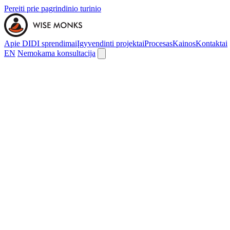
Pereiti prie pagrindinio turinio
Apie DI
DI sprendimai
Įgyvendinti projektai
Procesas
Kainos
Kontaktai
EN
Nemokama konsultacija