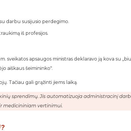
su darbu susijusio perdegimo.
raukimą iš profesijos.
23 m. sveikatos apsaugos ministras deklaravo ją kova su „biu
ėjo aiškaus šeimininko".
jų. Tačiau gali grąžinti jiems laiką.
ikinių sprendimų. Jis automatizuoja administracinį darb
ir medicininiam vertinimui.
i?