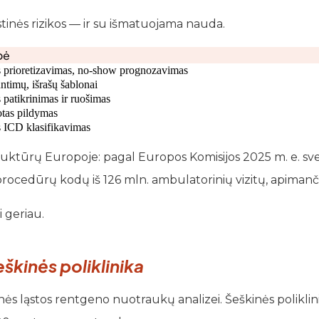
stinės rizikos — ir su išmatuojama nauda.
bė
 prioretizavimas, no-show prognozavimas
ntimų, išrašų šablonai
 patikrinimas ir ruošimas
otas pildymas
 ICD klasifikavimas
astruktūrų Europoje: pagal Europos Komisijos 2025 m. e. s
procedūrų kodų iš 126 mln. ambulatorinių vizitų, apimanči
 geriau.
eškinės poliklinika
nės ląstos rentgeno nuotraukų analizei. Šeškinės poliklin