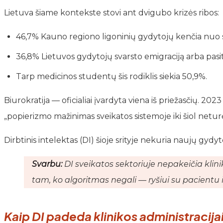
Lietuva šiame kontekste stovi ant dvigubo krizės ribos:
46,7% Kauno regiono ligoninių gydytojų kenčia nuo 
36,8% Lietuvos gydytojų svarsto emigraciją arba pasit
Tarp medicinos studentų šis rodiklis siekia 50,9%.
Biurokratija — oficialiai įvardyta viena iš priežasčių. 20
„popierizmo mažinimas sveikatos sistemoje iki šiol netur
Dirbtinis intelektas (DI) šioje srityje nekuria naujų gydyto
Svarbu:
DI sveikatos sektoriuje nepakeičia klin
tam, ko algoritmas negali — ryšiui su pacientu 
Kaip DI padeda klinikos administracija