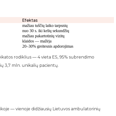
Efektas
mažiau tuščių laiko tarpsnių
nuo 30 s. iki kelių sekundžių
mažiau pakartotinių vizitų
klaidos — mažėja
20–30% greitesnis apdorojimas
veikatos rodiklius — 4 vieta ES, 95% subrendimo
ų 3,7 mln. unikalių pacientų.
ikoje — vienoje didžiausių Lietuvos ambulatorinių