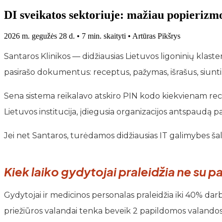
DI sveikatos sektoriuje: mažiau popierizmo
2026 m. gegužės 28 d.
•
7 min. skaityti
•
Artūras Pikšrys
Santaros Klinikos — didžiausias Lietuvos ligoninių klast
pasirašo dokumentus: receptus, pažymas, išrašus, siunt
Sena sistema reikalavo atskiro PIN kodo kiekvienam rece
Lietuvos institucija, įdiegusia organizacijos antspau
Jei net Santaros, turėdamos didžiausias IT galimybes ša
Kiek laiko gydytojai praleidžia ne su p
Gydytojai ir medicinos personalas praleidžia iki 40% da
priežiūros valandai tenka beveik 2 papildomos valand