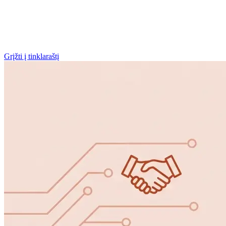
Grįžti į tinklaraštį