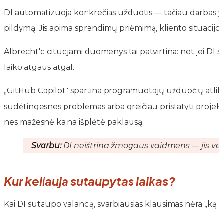
DI automatizuoja konkrečias užduotis — tačiau darbas y
pildymą. Jis apima sprendimų priėmimą, kliento situacij
Albrecht'o cituojami duomenys tai patvirtina: net jei D
laiko atgaus atgal.
„GitHub Copilot" spartina programuotojų užduočių atliki
sudėtingesnes problemas arba greičiau pristatyti projek
nes mažesnė kaina išplėtė paklausą.
Svarbu:
DI neištrina žmogaus vaidmens — jis verč
Kur keliauja sutaupytas laikas?
Kai DI sutaupo valandą, svarbiausias klausimas nėra „ką 