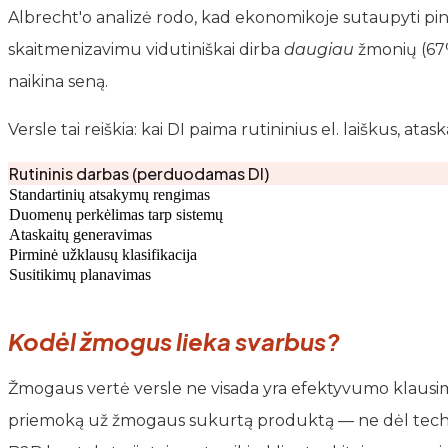
Albrecht'o analizė rodo, kad ekonomikoje sutaupyti pin
skaitmenizavimu vidutiniškai dirba
daugiau
žmonių (67%
naikina seną.
Versle tai reiškia: kai DI paima rutininius el. laiškus
Rutininis darbas (perduodamas DI)
Standartinių atsakymų rengimas
Duomenų perkėlimas tarp sistemų
Ataskaitų generavimas
Pirminė užklausų klasifikacija
Susitikimų planavimas
Kodėl žmogus lieka svarbus?
Žmogaus vertė versle ne visada yra efektyvumo klausimas
priemoką už žmogaus sukurtą produktą — ne dėl techninė