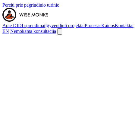
Pereiti prie pagrindinio turinio
Apie DI
DI sprendimai
Įgyvendinti projektai
Procesas
Kainos
Kontaktai
EN
Nemokama konsultacija