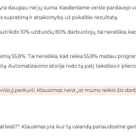
ra daugiau nei jų suma. Kasdieniame versle pardavėjo vai
os supratimą ir atsakomybę už pokalbio rezultatą.
I sutrikdo 10% užduočių 80% darbuotojų, tai nereiškia, k
mą 55,8%. Tai nereiškia, kad reikia 55,8% mažiau programu
tą. Automatizavimo istorija rodo tą patį: tekstilės ir p
ia jį perkurti. Klausimas nėra „ar mums reikia šio darbu
atleisti?". Klausimas yra: kur tą valandą panaudosime ger