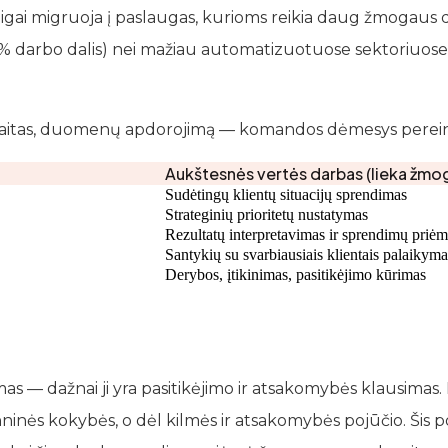
igai migruoja į paslaugas, kurioms reikia daug žmogaus d
 darbo dalis) nei mažiau automatizuotuose sektoriuose (
, ataskaitas, duomenų apdorojimą — komandos dėmesys perei
Aukštesnės vertės darbas (lieka žmog
Sudėtingų klientų situacijų sprendimas
Strateginių prioritetų nustatymas
Rezultatų interpretavimas ir sprendimų priė
Santykių su svarbiausiais klientais palaikyma
Derybos, įtikinimas, pasitikėjimo kūrimas
 — dažnai ji yra pasitikėjimo ir atsakomybės klausimas. 
s kokybės, o dėl kilmės ir atsakomybės pojūčio. Šis pov