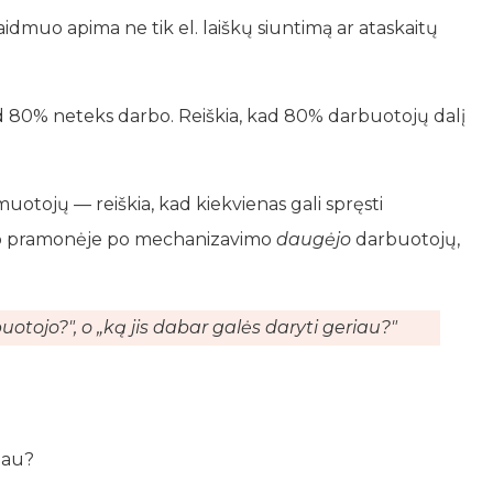
dmuo apima ne tik el. laiškų siuntimą ar ataskaitų
ad 80% neteks darbo. Reiškia, kad 80% darbuotojų dalį
otojų — reiškia, kad kiekvienas gali spręsti
lieno pramonėje po mechanizavimo
daugėjo
darbuotojų,
otojo?", o „ką jis dabar galės daryti geriau?"
iau?