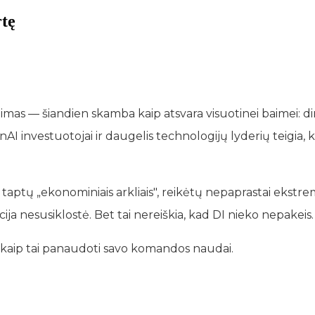
rtę
imas — šiandien skamba kaip atsvara visuotinei baimei: dir
nAI investuotojai ir daugelis technologijų lyderių teigia
ptų „ekonominiais arkliais", reikėtų nepaprastai ekstremal
uacija nesusiklostė. Bet tai nereiškia, kad DI nieko nepakeis.
ir kaip tai panaudoti savo komandos naudai.