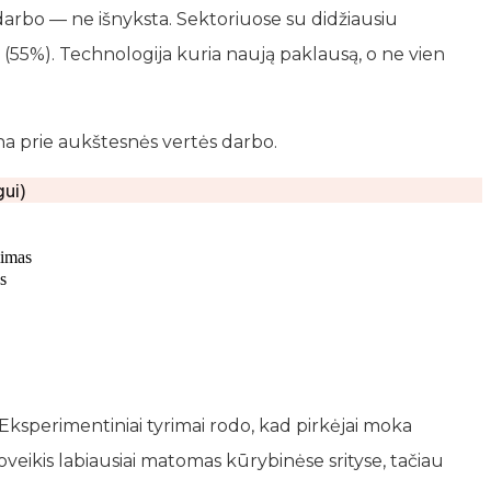
arbo — ne išnyksta. Sektoriuose su didžiausiu
55%). Technologija kuria naują paklausą, o ne vien
na prie aukštesnės vertės darbo.
ui)
mimas
s
Eksperimentiniai tyrimai rodo, kad pirkėjai moka
eikis labiausiai matomas kūrybinėse srityse, tačiau