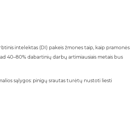
btinis intelektas (DI) pakeis žmones taip, kaip pramonės
, kad 40–80% dabartinių darbų artimiausiais metais bus
ios sąlygos: pinigų srautas turėtų nustoti liesti