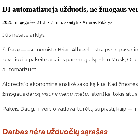
DI automatizuoja užduotis, ne žmogaus ve
2026 m. gegužės 21 d.
•
7 min. skaityti
•
Artūras Pikšrys
Jūs nesate arklys.
Ši frazė — ekonomisto Brian Albrecht straipsnio pavadin
revoliucija pakeitė arkliais paremtą ūkį. Elon Musk, Ope
automatizuoti.
Albrecht'o ekonominė analizė sako ką kita. Kad žmonės ta
žmogaus darbą
visur ir vienu metu
. Istoriškai tokia sit
Pakeis. Daug. Ir verslo vadovai turėtų suprasti, kaip — 
Darbas nėra užduočių sąrašas